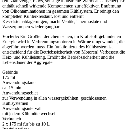
(Nutzfahrzeuge, Pkws, sonstige industrielle Wärmeaustauscher). Er
enthält schnell wirkende Komponenten zur effektiven Entfernung
von Ölkontaminationen im gesamten Kühlsystem. Er reinigt den
kompletten Kühlerkreislauf, löst und entfernt
Kesselsteinablagerungen, macht Ventile, Thermostate und
Wasserpumpen wieder gangbar.
Vorteile:
Ein Großteil der chemischen, im Kraftstoff gebundenen
Energie wird in Verbrennungsmotoren in Wärme umgewandelt, die
abgeführt werden muss. Ein funktionierendes Kühlsystem ist
entscheidend für die Betriebssicherheit von Motoren! Verbessert die
Heiz- und Kühlleistung. Erhöht die Betriebssicherheit und die
Lebensdauer der Aggregate.
Gebinde
175 ml
Anwendungsdauer
ca. 15 min
Anwendungsgebiet
zur Verwendung in allen wassergekühlten, geschlossenen
Kühlsystemen
Anwendungsintervall
mit jedem Kühlmittelwechsel
Verbrauch
2 x 175 ml für bis zu 10 L