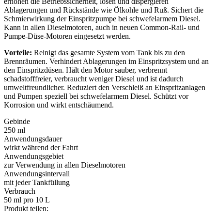
erhöhen die Betriebssicherheit, lösen und dispergieren
Ablagerungen und Rückstände wie Ölkohle und Ruß. Sichert die
Schmierwirkung der Einspritzpumpe bei schwefelarmem Diesel.
Kann in allen Dieselmotoren, auch in neuen Common-Rail- und
Pumpe-Düse-Motoren eingesetzt werden.
Vorteile:
Reinigt das gesamte System vom Tank bis zu den
Brennräumen. Verhindert Ablagerungen im Einspritzsystem und an
den Einspritzdüsen. Hält den Motor sauber, verbrennt
schadstofffreier, verbraucht weniger Diesel und ist dadurch
umweltfreundlicher. Reduziert den Verschleiß an Einspritzanlagen
und Pumpen speziell bei schwefelarmem Diesel. Schützt vor
Korrosion und wirkt entschäumend.
Gebinde
250 ml
Anwendungsdauer
wirkt während der Fahrt
Anwendungsgebiet
zur Verwendung in allen Dieselmotoren
Anwendungsintervall
mit jeder Tankfüllung
Verbrauch
50 ml pro 10 L
Produkt teilen: